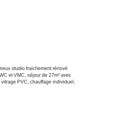
ineux studio fraichement rénové
ec WC et VMC, séjour de 27m² avec
 vitrage PVC, chauffage individuel,