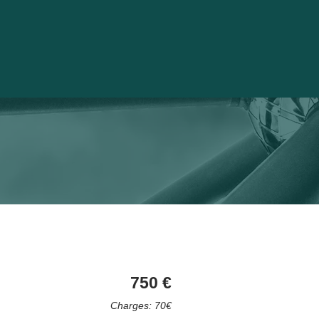
750 €
Charges: 70€